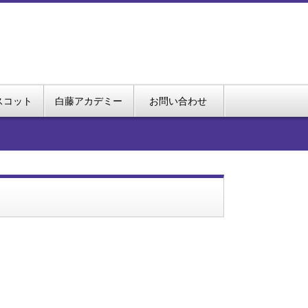
スコット
白藤アカデミー
お問い合わせ