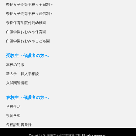
奈良女子高等学校＜全日制＞
奈良女子高等学校＜通信制＞
奈良保育学院付属幼稚園
白藤学園おおみや保育園
白藤学園おおみやこども園
受験生・保護者の方へ
本校の特徴
新入学 転入学相談
入試関連情報
在校生・保護者の方へ
学校生活
視聴学習
各種証明書発行
Copyright ©
奈良女子高等学校通信制
All rights reserved.