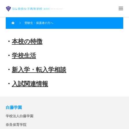
受験生・保護者の方へ
・
本校の特徴
・
学校生活
・
新入学・転入学相談
・
入試関連情報
白藤学園
学校法人白藤学園
奈良保育学院