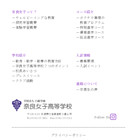
奈良女子って？
コース紹介
ウェルビーイングな教育
ガクチカ重視の
探究学習概要
教育プログラム
体験学習概要
特別進学コース
保育進学コース
総合進学コース
学校紹介
入試情報
敬身・敬学・敬事の教育方針
募集要項
奈良女子高等学校７つのポイント
入試イベント
校長あいさつ
プレスリリース
クラブ活動
進路について
卒業生の声
〒630-8121 奈良市三条宮前町３番６号
Follow Us
Tel.0742-33-3601
Fax.0742-35-2312
プライバシーポリシー