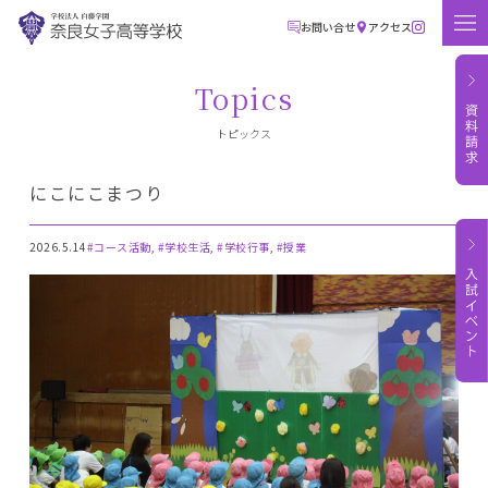
お問い合せ
アクセス
Topics
トピックス
にこにこまつり
2026.5.14
#コース活動, #学校生活, #学校行事, #授業