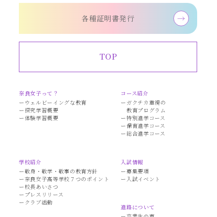
各種証明書発行
TOP
奈良女子って？
コース紹介
ウェルビーイングな教育
ガクチカ重視の
探究学習概要
教育プログラム
体験学習概要
特別進学コース
保育進学コース
総合進学コース
学校紹介
入試情報
敬身・敬学・敬事の教育方針
募集要項
奈良女子高等学校７つのポイント
入試イベント
校長あいさつ
プレスリリース
クラブ活動
進路について
卒業生の声