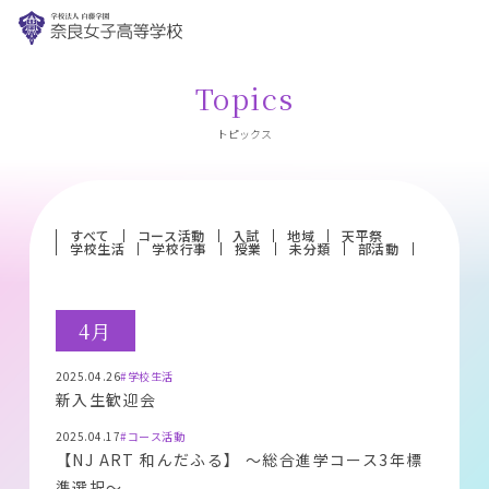
Topics
トピックス
すべて
コース活動
入試
地域
天平祭
学校生活
学校行事
授業
未分類
部活動
4月
2025.04.26
#学校生活
新入生歓迎会
2025.04.17
#コース活動
【NJ ART 和んだふる】 〜総合進学コース3年標
準選択〜