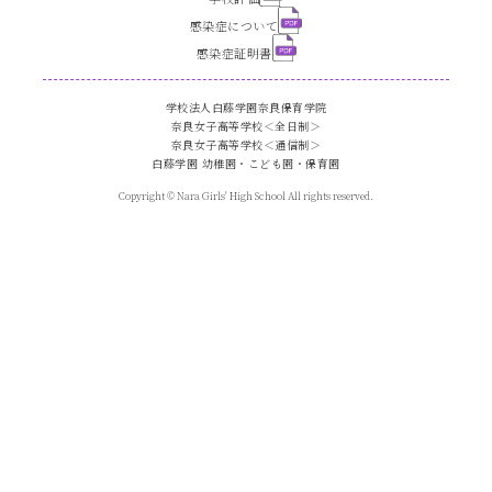
感染症について
感染症証明書
学校法人白藤学園
奈良保育学院
奈良女子高等学校＜全日制＞
奈良女子高等学校＜通信制＞
白藤学園 幼稚園・こども園・保育園
Copyright © Nara Girls' High School All rights reserved.