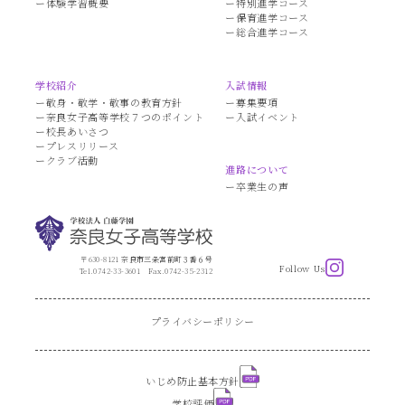
体験学習概要
特別進学コース
保育進学コース
総合進学コース
学校紹介
入試情報
敬身・敬学・敬事の教育方針
募集要項
奈良女子高等学校７つのポイント
入試イベント
校長あいさつ
プレスリリース
クラブ活動
進路について
卒業生の声
〒630-8121 奈良市三条宮前町３番６号
Follow Us
Tel.0742-33-3601
Fax.0742-35-2312
プライバシーポリシー
いじめ防止基本方針
学校評価