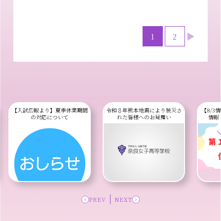
1
2
»
【入試広報より】夏季休業期間
令和８年熊本地震により被災さ
【8/3
の対応について
れた皆様へのお見舞い
情報
PREV
NEXT